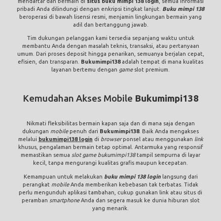
Pentingnya
Buku Mimpi 138
dalam Mitologi
Judi Slot
Istilah
buku mimpi 138
sering muncul di kalangan pemain, bukan hanya
sebagai nama situs, tetapi juga merujuk pada kepercayaan lama
tentang interpretasi angka atau simbol yang bisa membawa
keberuntungan dalam permainan. Meskipun
Bukumimpi138
adalah situs
modern, ia menghargai akar budaya yang melingkupinya.
Ketika Anda melakukan daftar atau login, Anda bukan hanya mengakses
game
digital, tetapi juga tradisi mencari hoki.
Situs buku mimpi 138 login
berusaha menyajikan
platform
yang memadukan teknologi canggih
dengan nuansa keberuntungan.
Jaminan Keamanan dan Layanan Terbaik di
Situs Buku Mimpi 138 Login
Keamanan data dan dana adalah prioritas utama kami. Ketika Anda
mendaftar dan bermain di
situs buku mimpi 138 login
, semua informasi
pribadi Anda dilindungi dengan enkripsi tingkat lanjut.
Buku mimpi 138
beroperasi di bawah lisensi resmi, menjamin lingkungan bermain yang
adil dan bertanggung jawab.