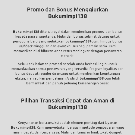
Tim dukungan pelanggan kami tersedia sepanjang waktu untuk
membantu Anda dengan masalah teknis, transaksi, atau pertanyaan
umum. Dari proses deposit hingga penarikan, semuanya berjalan cepat,
efisien, dan transparan.
Bukumimpi138
adalah tempat di mana kualitas
layanan bertemu dengan
game
slot premium.
Kemudahan Akses Mobile
Bukumimpi138
Nikmati fleksibilitas bermain kapan saja dan di mana saja dengan
dukungan
mobile
penuh dari
Bukumimpi138
. Baik Anda mengakses
melalui
bukumimpi138 login
di
browser
ponsel atau menggunakan
link
khusus, pengalaman bermain tetap optimal. Antarmuka yang responsif
memastikan semua
slot game bukumimpi138
tampil sempurna di layar
kecil, tanpa mengurangi kualitas grafis maupun kecepatan.
Kemampuan untuk melakukan
buku mimpi 138 login
langsung dari
perangkat
mobile
Anda memberikan kebebasan tak terbatas. Tidak
perlu mengunduh aplikasi tambahan, cukup gunakan link atau situs di
peramban
smartphone
Anda dan segera masuk ke dunia hiburan slot
yang menarik.
Promo dan Bonus Menggiurkan