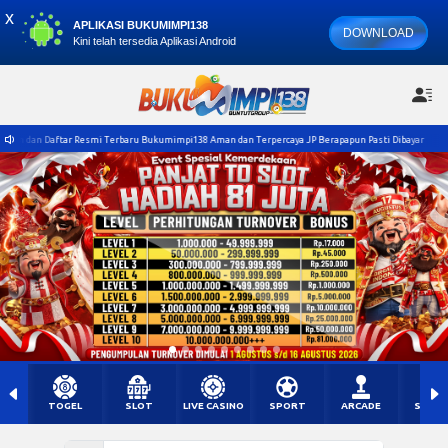
x
APLIKASI BUKUMIMPI138
DOWNLOAD
Kini telah tersedia Aplikasi Android
an Daftar Resmi Terbaru Bukumimpi138 Aman dan Terpercaya JP Berapapun Pasti Dibayar
TOGEL
SLOT
LIVE CASINO
SPORT
ARCADE
SABU