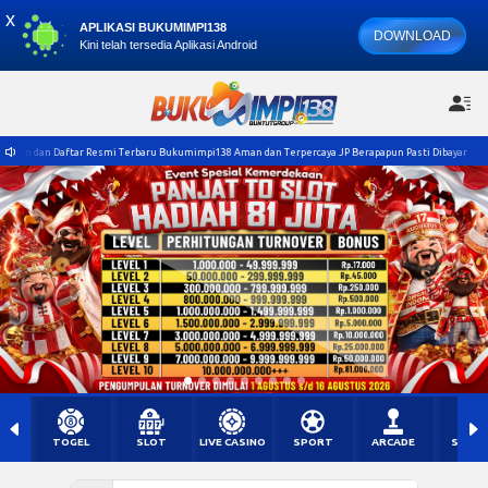
x
APLIKASI BUKUMIMPI138
DOWNLOAD
Kini telah tersedia Aplikasi Android
 dan Daftar Resmi Terbaru Bukumimpi138 Aman dan Terpercaya JP Berapapun Pasti Dibayar
TOGEL
SLOT
LIVE CASINO
SPORT
ARCADE
SABU