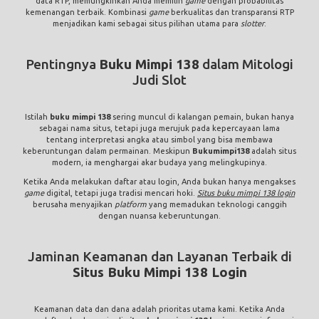
untuk menjamin Anda tidak pernah terhalang oleh masalah pemblokiran
internet. Dengan link resmi, Anda dapat bermain dengan tenang tanpa
khawatir kehilangan koneksi atau data. Kemudahan akses ini adalah
komitmen kami untuk memberikan pengalaman bermain terbaik di dunia
slot game bukumimpi138
.
Jangan pernah ragu untuk menghubungi layanan pelanggan jika Anda
mengalami kesulitan dalam proses link login atau saat mengakses situs.
Tim
support
kami siap membantu 24/7.
Sensasi
Slot Game Bukumimpi138
dengan
RTP Tertinggi
Koleksi
slot game bukumimpi138
adalah daya tarik utama
platform
ini.
Kami menawarkan variasi
game
yang luas dari
provider
terkemuka dunia,
memastikan setiap putaran penuh dengan kegembiraan dan peluang
jackpot
. Kata kunci
bukumimpi138 slot
identik dengan
game
yang
mudah menang dan memiliki tingkat pengembalian ke pemain (
Return to
Player
/ RTP) yang tinggi.
Pemain cerdas selalu mencari informasi
rtp buku mimpi 138
untuk
memaksimalkan strategi mereka. Kami juga transparan dalam menyajikan
data RTP, memungkinkan Anda memilih
game
dengan probabilitas
kemenangan terbaik. Kombinasi
game
berkualitas dan transparansi RTP
menjadikan kami sebagai situs pilihan utama para
slotter
.