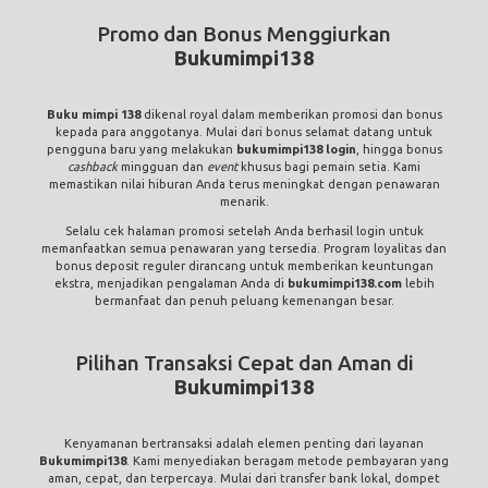
Tim dukungan pelanggan kami tersedia sepanjang waktu untuk
membantu Anda dengan masalah teknis, transaksi, atau pertanyaan
umum. Dari proses deposit hingga penarikan, semuanya berjalan cepat,
efisien, dan transparan.
Bukumimpi138
adalah tempat di mana kualitas
layanan bertemu dengan
game
slot premium.
Kemudahan Akses Mobile
Bukumimpi138
Nikmati fleksibilitas bermain kapan saja dan di mana saja dengan
dukungan
mobile
penuh dari
Bukumimpi138
. Baik Anda mengakses
melalui
bukumimpi138 login
di
browser
ponsel atau menggunakan
link
khusus, pengalaman bermain tetap optimal. Antarmuka yang responsif
memastikan semua
slot game bukumimpi138
tampil sempurna di layar
kecil, tanpa mengurangi kualitas grafis maupun kecepatan.
Kemampuan untuk melakukan
buku mimpi 138 login
langsung dari
perangkat
mobile
Anda memberikan kebebasan tak terbatas. Tidak
perlu mengunduh aplikasi tambahan, cukup gunakan link atau situs di
peramban
smartphone
Anda dan segera masuk ke dunia hiburan slot
yang menarik.
Promo dan Bonus Menggiurkan