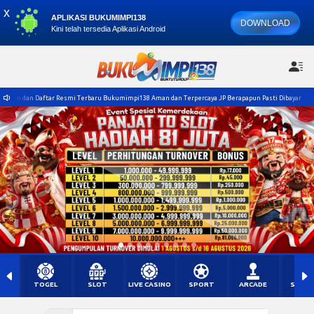
x
APLIKASI BUKUMIMPI138
DOWNLOAD
Kini telah tersedia Aplikasi Android
n dan Daftar Resmi Terbaru Bukumimpi138 Aman dan Terpercaya JP Berapapun Pasti Dibayar
TOGEL
SLOT
LIVE CASINO
SPORT
ARCADE
SABU