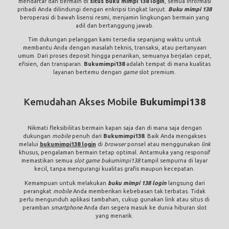
mendaftar dan bermain di
situs buku mimpi 138 login
, semua informasi
pribadi Anda dilindungi dengan enkripsi tingkat lanjut.
Buku mimpi 138
beroperasi di bawah lisensi resmi, menjamin lingkungan bermain yang
adil dan bertanggung jawab.
Tim dukungan pelanggan kami tersedia sepanjang waktu untuk
membantu Anda dengan masalah teknis, transaksi, atau pertanyaan
umum. Dari proses deposit hingga penarikan, semuanya berjalan cepat,
efisien, dan transparan.
Bukumimpi138
adalah tempat di mana kualitas
layanan bertemu dengan
game
slot premium.
Kemudahan Akses Mobile
Bukumimpi138
Nikmati fleksibilitas bermain kapan saja dan di mana saja dengan
dukungan
mobile
penuh dari
Bukumimpi138
. Baik Anda mengakses
melalui
bukumimpi138 login
di
browser
ponsel atau menggunakan
link
khusus, pengalaman bermain tetap optimal. Antarmuka yang responsif
memastikan semua
slot game bukumimpi138
tampil sempurna di layar
kecil, tanpa mengurangi kualitas grafis maupun kecepatan.
Kemampuan untuk melakukan
buku mimpi 138 login
langsung dari
perangkat
mobile
Anda memberikan kebebasan tak terbatas. Tidak
perlu mengunduh aplikasi tambahan, cukup gunakan link atau situs di
peramban
smartphone
Anda dan segera masuk ke dunia hiburan slot
yang menarik.