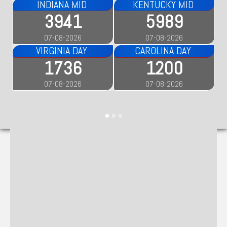
INDIANA MID
KENTUCKY MID
3941
5989
07-08-2026
07-08-2026
VIRGINIA DAY
CAROLINA DAY
1736
1200
07-08-2026
07-08-2026