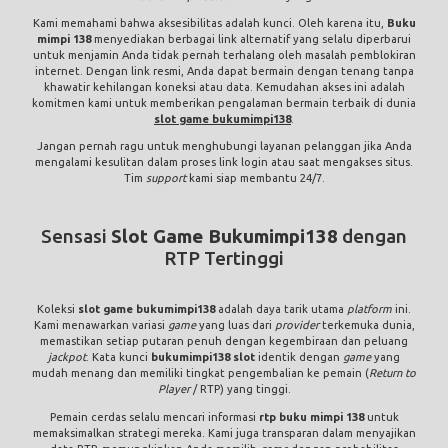
Bukumimpi138 :
Login Resmi Link
Alternatif & Slot Gacor RTP Hari Ini
Bukumimpi138
adalah platform terdepan yang menawarkan
pengalaman bermain slot
online
yang tak tertandingi, menggabungkan
kenyamanan akses dengan koleksi
game
yang luar biasa. Dengan
reputasi yang solid, setiap pemain dijamin mendapatkan layanan terbaik
dan peluang kemenangan yang adil. Akses mudah melalui
bukumimpi138 login
memastikan Anda dapat langsung menikmati
hiburan berkualitas tinggi kapan saja.
Bukumimpi138
Login dan
Akses
Tanpa
Hambatan
Mencari pengalaman bermain slot yang lancar dan aman?
Bukumimpi138 login
adalah gerbang utama Anda menuju ribuan
game
slot Gacor. Proses pendaftaran dan masuk dirancang sangat intuitif,
memungkinkan pemain baru maupun veteran untuk segera memulai
petualangan mereka. Pastikan Anda selalu menggunakan akses resmi,
baik melalui
bukumimpi138.com
terbaru yang disediakan.
Kami memahami bahwa aksesibilitas adalah kunci. Oleh karena itu,
Buku
mimpi 138
menyediakan berbagai link alternatif yang selalu diperbarui