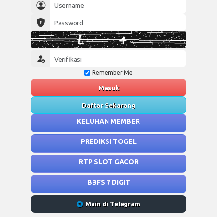
Remember Me
Masuk
Daftar Sekarang
KELUHAN MEMBER
PREDIKSI TOGEL
RTP SLOT GACOR
BBFS 7 DIGIT
Main di Telegram