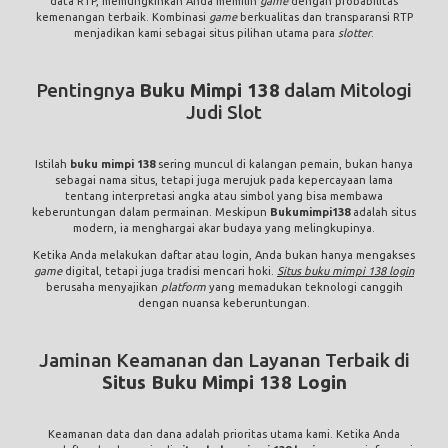
untuk menjamin Anda tidak pernah terhalang oleh masalah pemblokiran
internet. Dengan link resmi, Anda dapat bermain dengan tenang tanpa
khawatir kehilangan koneksi atau data. Kemudahan akses ini adalah
komitmen kami untuk memberikan pengalaman bermain terbaik di dunia
slot game bukumimpi138
.
Jangan pernah ragu untuk menghubungi layanan pelanggan jika Anda
mengalami kesulitan dalam proses link login atau saat mengakses situs.
Tim
support
kami siap membantu 24/7.
Sensasi
Slot Game Bukumimpi138
dengan
RTP Tertinggi
Koleksi
slot game bukumimpi138
adalah daya tarik utama
platform
ini.
Kami menawarkan variasi
game
yang luas dari
provider
terkemuka dunia,
memastikan setiap putaran penuh dengan kegembiraan dan peluang
jackpot
. Kata kunci
bukumimpi138 slot
identik dengan
game
yang
mudah menang dan memiliki tingkat pengembalian ke pemain (
Return to
Player
/ RTP) yang tinggi.
Pemain cerdas selalu mencari informasi
rtp buku mimpi 138
untuk
memaksimalkan strategi mereka. Kami juga transparan dalam menyajikan
data RTP, memungkinkan Anda memilih
game
dengan probabilitas
kemenangan terbaik. Kombinasi
game
berkualitas dan transparansi RTP
menjadikan kami sebagai situs pilihan utama para
slotter
.