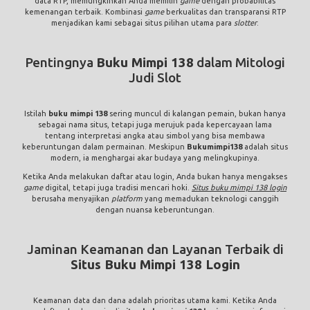
untuk menjamin Anda tidak pernah terhalang oleh masalah pemblokiran
internet. Dengan link resmi, Anda dapat bermain dengan tenang tanpa
khawatir kehilangan koneksi atau data. Kemudahan akses ini adalah
komitmen kami untuk memberikan pengalaman bermain terbaik di dunia
slot game bukumimpi138
.
Jangan pernah ragu untuk menghubungi layanan pelanggan jika Anda
mengalami kesulitan dalam proses link login atau saat mengakses situs.
Tim
support
kami siap membantu 24/7.
Sensasi
Slot Game Bukumimpi138
dengan
RTP Tertinggi
Koleksi
slot game bukumimpi138
adalah daya tarik utama
platform
ini.
Kami menawarkan variasi
game
yang luas dari
provider
terkemuka dunia,
memastikan setiap putaran penuh dengan kegembiraan dan peluang
jackpot
. Kata kunci
bukumimpi138 slot
identik dengan
game
yang
mudah menang dan memiliki tingkat pengembalian ke pemain (
Return to
Player
/ RTP) yang tinggi.
Pemain cerdas selalu mencari informasi
rtp buku mimpi 138
untuk
memaksimalkan strategi mereka. Kami juga transparan dalam menyajikan
data RTP, memungkinkan Anda memilih
game
dengan probabilitas
kemenangan terbaik. Kombinasi
game
berkualitas dan transparansi RTP
menjadikan kami sebagai situs pilihan utama para
slotter
.