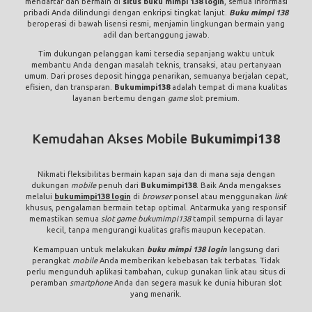
Pentingnya
Buku Mimpi 138
dalam Mitologi
Judi Slot
Istilah
buku mimpi 138
sering muncul di kalangan pemain, bukan hanya
sebagai nama situs, tetapi juga merujuk pada kepercayaan lama
tentang interpretasi angka atau simbol yang bisa membawa
keberuntungan dalam permainan. Meskipun
Bukumimpi138
adalah situs
modern, ia menghargai akar budaya yang melingkupinya.
Ketika Anda melakukan daftar atau login, Anda bukan hanya mengakses
game
digital, tetapi juga tradisi mencari hoki.
Situs buku mimpi 138 login
berusaha menyajikan
platform
yang memadukan teknologi canggih
dengan nuansa keberuntungan.
Jaminan Keamanan dan Layanan Terbaik di
Situs Buku Mimpi 138 Login
Keamanan data dan dana adalah prioritas utama kami. Ketika Anda
mendaftar dan bermain di
situs buku mimpi 138 login
, semua informasi
pribadi Anda dilindungi dengan enkripsi tingkat lanjut.
Buku mimpi 138
beroperasi di bawah lisensi resmi, menjamin lingkungan bermain yang
adil dan bertanggung jawab.